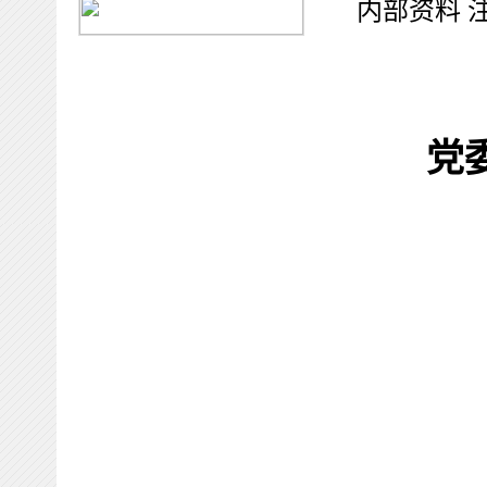
内部资料
党