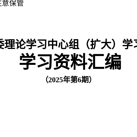
注意保管
委理论学习中心组（扩大）学
学习资料汇编
（
202
5
年第
6
期）