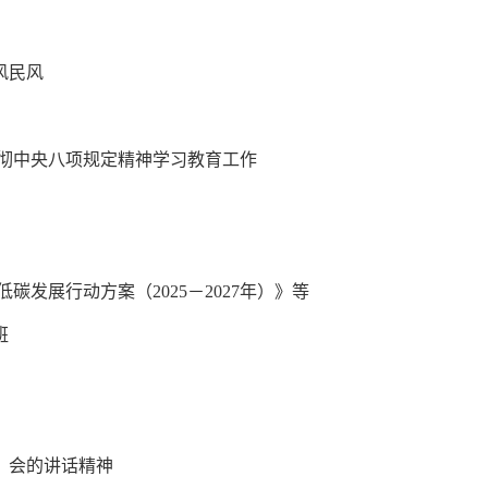
风民风
彻中央八项规定精神学习教育工作
低碳发展行动方案（
2025－2027年）》等
班
）会
的讲话精神