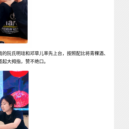
南的阮氏明珪和邓草儿率先上台，按照配比将青稞酒、
竖起大拇指，赞不绝口。