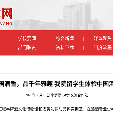
学校要闻
综合新闻
媒体聚焦
|
|
|
部门职责
资料下载
制度流程
|
|
|
国酒香，品千年雅趣 我院留学生体验中国
2026年05月28日
李梦蝶 对外交流合作处
进轻工工程学院酒文化博物馆和酒类勾调与品评实训室，在酿酒专业