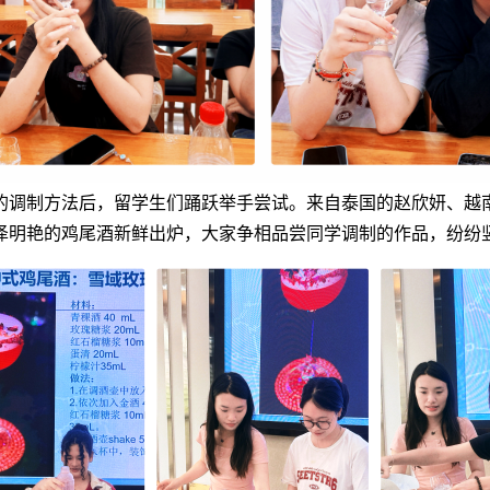
的调制方法后，留学生们踊跃举手尝试。来自泰国的赵欣妍、越
泽明艳的鸡尾酒新鲜出炉，大家争相品尝同学调制的作品，纷纷