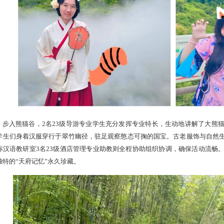
步入熊猫谷，2名23级导游专业学生充分发挥专业特长，生动地讲解了大熊
学生们身着汉服穿行于翠竹幽径，驻足观察憨态可掬的国宝。古老服饰与自然
际汉语教研室3名23级酒店管理专业助教则全程协助组织协调，确保活动流畅
独特的“天府记忆”永久珍藏。