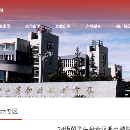
生出国
来华留学
职教出海
产教融合
四川轻
展示专区
24级留学生身着汉服出游