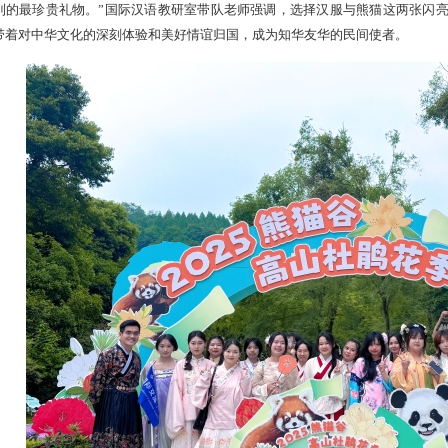
到的最珍贵礼物。”国际汉语教研室带队老师强调，选择汉服与熊猫这两张闪
带着对中华文化的深刻体验和美好情谊归国，成为知华友华的民间使者。