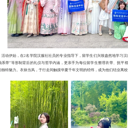
活动伊始，在2名学院汉服社社员的专业指导下，留学生们兴致盎然地学习汉
袖系带”等形制背后的礼仪与哲学内涵，更亲手为每位留学生整理衣带、抚平
的独特魅力。衣袂当风，于行走间触摸华夏千年文明的经纬，成为他们结业离校