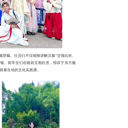
服穿戴。社员们不仅细致讲解汉服“交领右衽、
褶皱。留学生们在镜前互相欣赏，惊叹于东方服
前最生动的文化实践课。