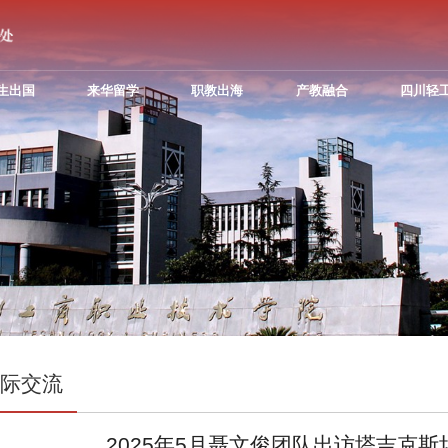
生出国
来华留学
职教出海
产教融合
四川轻
国际交流
2025年5月聂文俊团队出访塔吉克