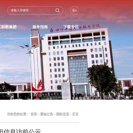
工职教集团
服务指南
下载专区
当前您的位置：
首页
-
通知公告
-
国际交流
- 正文
斯坦信息访前公示