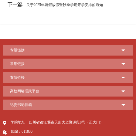
下一篇:
关于2025年暑假放假暨秋季学期开学安排的通知
专题链接
常用链接
友情链接
高校网络理政平台
纪委书记信箱
学院地址：四川省都江堰市天府大道聚源段8号（正大门）
邮编：611830