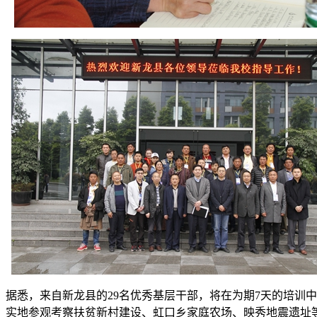
据悉，来自新龙县的29名优秀基层干部，将在为期7天的培训
实地参观考察扶贫新村建设、虹口乡家庭农场、映秀地震遗址