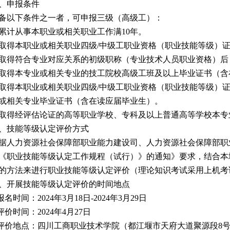
、
申报条件
备以下条件之一者，可申报三级（高级工）：
累计从事本职业或相关职业工作满
10年。
取得本职业或相关职业四级
/中级工职业资格（职业技能等级）
取得符合专业对应关系的初级职称（专业技术人员职业资格）后
取得本专业或相关专业的技工院校高级工班及以上毕业证书（含
取得本职业或相关职业四级
/中级工职业资格（职业技能等级）
或相关专业毕业证书（含在读应届毕业生）。
取得经评估论证的高等职业学校、专科及以上普通高等学校本专
、
技能等级认定评价方式
据人力资源社会保障部职业能力建设司、人力资源社会保障部职
《职业技能等级认定工作规程（试行）》的通知》要求，结合本
的方法来进行职业技能等级认定评价（理论知识考试采用上机考
、
开展技能等级认定评价的时间地点
报名时间：
202
4
年
3
月
18
日
-202
4
年
3
月
29
日
评价时间：
2024年4月27日
.评价地点：四川工商职业技术学院（都江堰市天府大道聚源段8