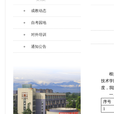
SCTBC
成教动态
自考园地
对外培训
通知公告
根
技术学
度，我
一
序号
1