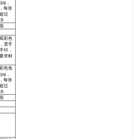
，
jpg 、
式，每张
超过
KB
面
底彩色
，需手
手印，
要求鲜
彩色免
，
jpg 、
式，每张
超过
KB
面