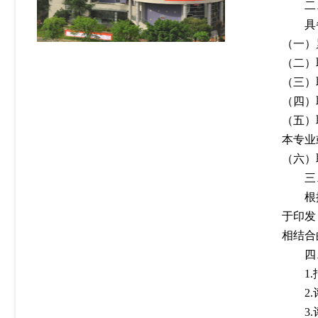
二
具
（一）
（二）
（三）
（四）
（五）
本专业
（六）
三
根
于印发
相结合
四
1.
2.
3