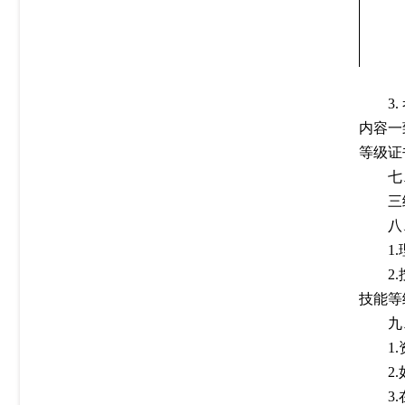
3.
内容一
等级证
七
三
八
1
2
技能等
九
1
2
3