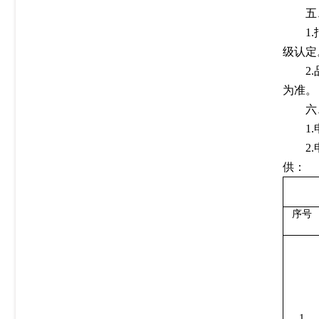
五
1
级认定
2
为准。
六
1
2
供：
序号
1