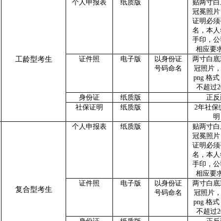
个人申报表
纸质版
贴两寸白
冠冕照片
证明必须
名，本人
手印，公
相应要
工龄型考生
证件照
电子版
以身份证
两寸白底
号码命名
冠照片
png 格
不超过2
身份证
纸质版
正反
社保证明
纸质版
2年社保
明
个人申报表
纸质版
贴两寸白
冠冕照片
证明必须
名，本人
手印，公
相应要
证件照
电子版
以身份证
两寸白底
复合型考生
号码命名
冠照片
png 格
不超过2