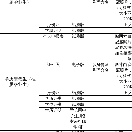
届毕业生）
号码命名
冠照片
png 格
大小不
200
身份证
纸质版
正反
学籍证明
纸质版
个人申报表
纸质版
贴两寸白
冠冕照片
写签名按
加盖相应
章
证件照
电子版
以身份证
两寸白底
号码命名
冠照片
png 格
学历型考生（往
大小不
届毕业生）
200
身份证
纸质版
正反
学历证书
纸质版
学位证书
纸质版
学历证明
学信网电
子注册备
案表打印
件
1张