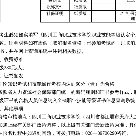
身份证
纸质版
正反
职称文件
纸质版
社保证明
纸质版
2年社保
明
考生必须如实填写《四川工商职业技术学院职业技能等级认定个
致。证明材料如有虚假，取消报名资格；已参加考试的，则取消
书，并在网上查询系统中注销相关数据。
、收费标准
级280
元/人。
、证书颁发
.理论知识考试和技能操作考核均达到60分（含）为合格。
.按照省人力资源社会保障部门统一的编码规则和证书参考样式
级证书的合格人员信息纳入全省职业技能等级证书信息查询系统
、其他事项
.资格审核地点：四川工商职业技术学院（四川省都江堰市天府大道
.如遇上级有关部门政策调整，以上级有关部门最新政策为准，具
.在报名过程中如遇到问题，可拨打电话：028—89706290咨询。