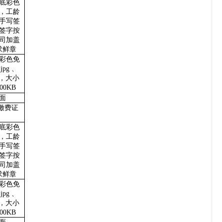
底彩色
，工龄
手写签
签字按
司加盖
求鲜章
彩色免
，
jpg 、
式，大小
00KB
面
缴费证
底彩色
，工龄
手写签
签字按
司加盖
求鲜章
彩色免
，
jpg 、
式，大小
00KB