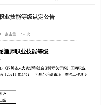
职业技能等级认定公告
8
点击量：
257
次
品酒师
职业技能等级
告
心
《
四川省
人力资源和社会保障厅关于
四川工商职业
函
〔
202
1
〕
811
号
）
，为规范培训市场，增强工作透明
等级
三级