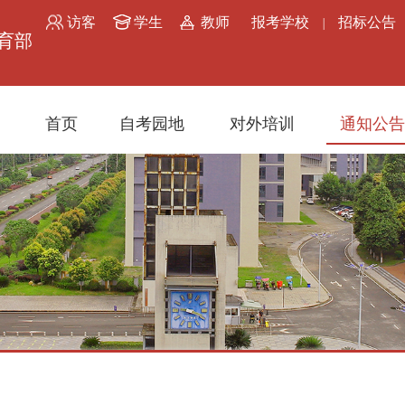
访客
学生
教师
报考学校
招标公告
|
育部
首页
自考园地
对外培训
通知公告