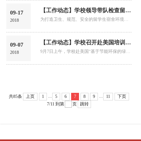
【工作动态】学校领导带队检查留学生宿舍准备情况
09-17
为打造卫生、规范、安全的留学生宿舍环境，做好留学生宿舍管理工作，9月12日上午，学校纪委书记向晓岚、国际交流中心...
2018
【工作动态】学校召开赴美国培训团行前培训会
09-07
9月7日上午，学校赴美国“基于节能环保的绿色包装策划与技术研究”培训团行前培训会在行政楼二楼会议室召开。
2018
...
...
上页
1
5
6
7
8
9
11
下页
共85条
跳转
7/11
到第
页