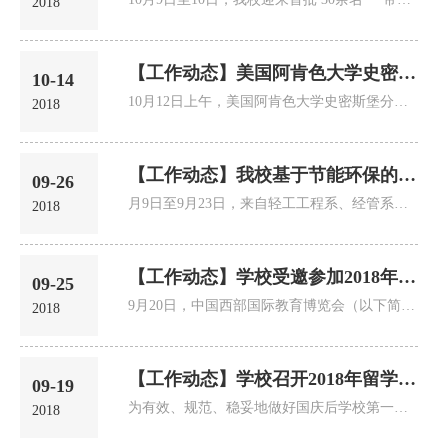
2018
【工作动态】美国阿肯色大学史密斯堡分校国际处长Nicolas Pattillo先生一行访...
10-14
10月12日上午，美国阿肯色大学史密斯堡分校国际处长Nicolas Pattillo先生、中国院校合作总监Peter Zhang等一行来我校...
2018
【工作动态】我校基于节能环保的绿色包装策划与研究赴美培训圆满结束
09-26
月9日至9月23日，来自轻工工程系、经管系（职业经理人学院）、信息工程系、机电工程系和设计艺术系等五个院系的19名...
2018
【工作动态】学校受邀参加2018年中国西部教育国际博览会论坛
09-25
9月20日，中国西部国际教育博览会（以下简称“教博会”）在成都世纪城国际会议中心隆重开幕。我校院长李春明教授和副...
2018
【工作动态】学校召开2018年留学生入学安排工作会
09-19
为有效、规范、稳妥地做好国庆后学校第一届留学生到校各项工作，9月18日上午，学校在行政楼二楼会议室组织召开了2018...
2018