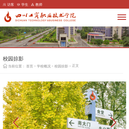
访客
学生
教师
校园掠影
正文
当前位置：
首页
>
学校概况
>
校园掠影
>
Previous
Next