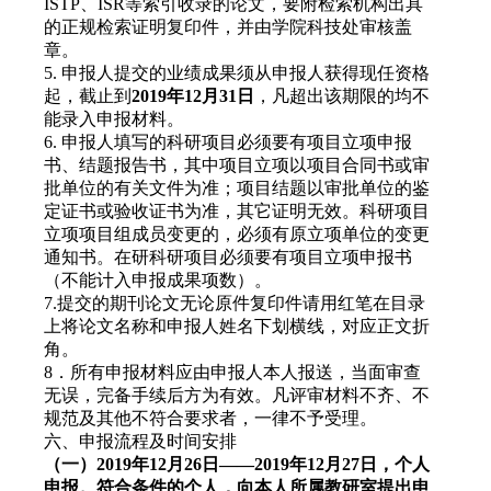
ISTP、ISR等索引收录的论文，要附检索机构出具
的正规检索证明复印件，并由学院科技处审核盖
章。
5. 申报人提交的业绩成果须从申报人获得现任资格
起，截止到
2019年12月31日
，凡超出该期限的均不
能录入申报材料。
6. 申报人填写的科研项目必须要有项目立项申报
书、结题报告书，其中项目立项以项目合同书或审
批单位的有关文件为准；项目结题以审批单位的鉴
定证书或验收证书为准，其它证明无效。科研项目
立项项目组成员变更的，必须有原立项单位的变更
通知书。在研科研项目必须要有项目立项申报书
（不能计入申报成果项数）。
7.提交的期刊论文无论原件复印件请用红笔在目录
上将论文名称和申报人姓名下划横线，对应正文折
角。
8．所有申报材料应由申报人本人报送，当面审查
无误，完备手续后方为有效。凡评审材料不齐、不
规范及其他不符合要求者，一律不予受理。
六、申报流程及时间安排
（一）2019年12月26日——2019年12月27日，个人
申报。符合条件的个人，向本人所属教研室提出申