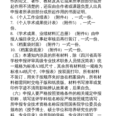
作的论文、著作、教材及其它成果所承担部分或所
起作用不清楚的，还应由合作者或课题负责人出具
申报者所承担部分或所起作用的书面证明。
6. 《个人工作业绩表》（附件4），一式一份。
7. 《个人学术成果统计表》（附件5），一式一
份。
8. 《学术成果、业绩材料汇总册》（附件6）由申
报人编目录交人事处审核后再行装订，一式一份。
9. 《档案袋封面》（附件7）一式一份。
10. 《档案袋底座》（附件8）一式一份。
（五）本通知内涉及的所有材料，除《四川省高等
学校申报评审高级专业技术职务人员情况简表》统
一规格为标准A3纸尺寸，其余所有材料统一规格为
标准A4纸尺寸,《申报表》按双面打印。所有材料
不装订，用夹子按顺序夹好放在档案袋内，所有材
料都需同时交电子版和纸质版。材料书写潦草或复
印件字迹不清而影响辨认效果者，后果自负。
（六）申报人要严格按照资格条件的相关规定申报
职称，填写送评学科组名称应严格按照规范填写，
所申报专业技术资格名称应按照国务院学位委员会
颁布的《授予博士、硕士学位和培养研究生的学
科、专业目录》中所列的学科、专业进行填写，一