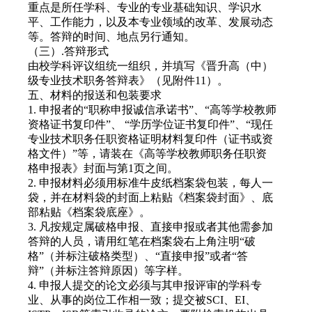
重点是所任学科、专业的专业基础知识、学识水
平、工作能力，以及本专业领域的改革、发展动态
等。答辩的时间、地点另行通知。
（三）.答辩形式
由校学科评议组统一组织，并填写《晋升高（中）
级专业技术职务答辩表》（见附件11）。
五、材料的报送和包装要求
1. 申报者的“职称申报诚信承诺书”、“高等学校教师
资格证书复印件”、 “学历学位证书复印件”、“现任
专业技术职务任职资格证明材料复印件（证书或资
格文件）”等，请装在《高等学校教师职务任职资
格申报表》封面与第1页之间。
2. 申报材料必须用标准牛皮纸档案袋包装，每人一
袋，并在材料袋的封面上粘贴《档案袋封面》、底
部粘贴《档案袋底座》。
3. 凡按规定属破格申报、直接申报或者其他需参加
答辩的人员，请用红笔在档案袋右上角注明“破
格”（并标注破格类型）、“直接申报”或者“答
辩”（并标注答辩原因）等字样。
4. 申报人提交的论文必须与其申报评审的学科专
业、从事的岗位工作相一致；提交被SCI、EI、