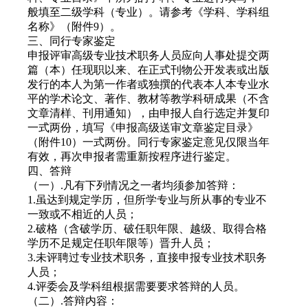
般填至二级学科（专业）。请参考《学科、学科组
名称》（附件9）。
三、同行专家鉴定
申报评审高级专业技术职务人员应向人事处提交两
篇（本）任现职以来、在正式刊物公开发表或出版
发行的本人为第一作者或独撰的代表本人本专业水
平的学术论文、著作、教材等教学科研成果（不含
文章清样、刊用通知），由申报人自行选定并复印
一式两份，填写《申报高级送审文章鉴定目录》
（附件10）一式两份。同行专家鉴定意见仅限当年
有效，再次申报者需重新按程序进行鉴定。
四、答辩
（一）.凡有下列情况之一者均须参加答辩：
1.虽达到规定学历，但所学专业与所从事的专业不
一致或不相近的人员；
2.破格（含破学历、破任职年限、越级、取得合格
学历不足规定任职年限等）晋升人员；
3.未评聘过专业技术职务，直接申报专业技术职务
人员；
4.评委会及学科组根据需要要求答辩的人员。
（二）.答辩内容：