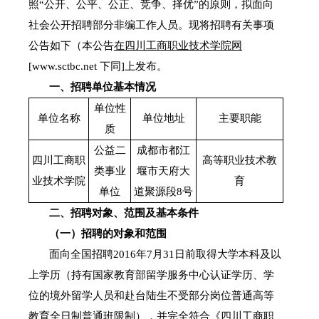
照“公开、公平、公正、竞争、择优”的原则，拟面向
社会公开招聘部分非编工作人员。现将招聘有关事项
公告如下（本公告
在四川工商职业技术学院网
[www.sctbc.net
下同
]
上发布。
一、招聘单位基本情况
单位性
单位名称
单位地址
主要职能
质
公益二
成都市都江
四川工商职
高等职业技术教
类事业
堰市天府大
业技术学院
育
单位
道聚源段
8
号
二、招聘对象、范围及基本条件
（一）招聘的对象和范围
面向全国招聘
2016
年
7
月
31
日前取得大学本科及以
上学历（持有国家教育部留学服务中心认证学历、学
位的境外留学人员和赴台陆生不受部分岗位普通高等
教育全日制普通班限制），并完全符合《
四川工商职