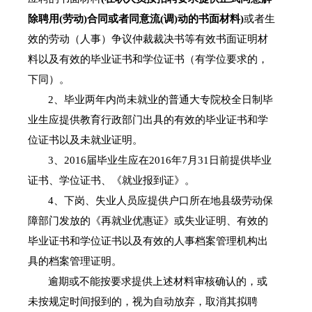
除聘用
(
劳动
)
合同或者同意流
(
调
)
动的书面材料
)
或者生
效的劳动（人事）争议仲裁裁决书等有效书面证明材
料以及有效的毕业证书和学位证书（有学位要求的，
下同）。
2
、毕业两年内尚未就业的普通大专院校全日制毕
业生应提供教育行政部门出具的有效的毕业证书和学
位证书以及未就业证明。
3
、
2016
届毕业生应在
2016
年
7
月
31
日前提供毕业
证书、学位证书、《就业报到证》。
4
、下岗、失业人员应提供户口所在地县级劳动保
障部门发放的《再就业优惠证》或失业证明、有效的
毕业证书和学位证书以及有效的人事档案管理机构出
具的档案管理证明。
逾期或不能按要求提供上述材料审核确认的，或
未按规定时间报到的，视为自动放弃，取消其拟聘