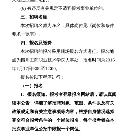
(6)
有违反有关规定不适宜报考事业单位的。
三、招聘名额
本次招聘名额为
26
名，具体岗位见《岗位和条件
要求一览表》。
四、报名及缴费
本次招聘的报名采用现场报名方式进行。报名地
点为
四川工商职业技术学院人事处
，报名时间为
2016
年
7
月
17
日
9
∶
00
至
12
∶
00
。
报名按以下程序进行：
（一）报名
1
、报名须知。报考者登录报名网站后，请认真阅
读本公告，详细了解招聘对象、范围、条件以及有关
政策规定和有关注意事项等内容，根据自身情况选择
完全符合报考条件的一个岗位报名，每个报考者在本
批次事业单位公招中限报一个岗位。