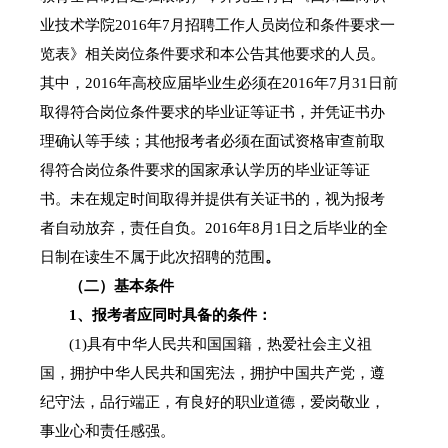
业技术学院2016
年7
月招聘工作人员岗位和条件要求一
览表
》相关岗位条件要求和本公告其他要求的人员。
其中，
2016
年高校应届毕业生必须在
2016
年
7
月
31
日前
取得符合岗位条件要求的毕业证等证书，并凭证书办
理确认等手续；其他报考者必须在面试资格审查前取
得符合岗位条件要求的国家承认
学历的毕业证等证
书。
未在规定时间取得并提供有关证书的，视为报考
者自动放弃，责任自负。
2016
年
8
月
1
日之后毕业的全
日制在读生不属于此次招聘的范围
。
（二）基本条件
1
、报考者应同时具备的条件：
(1)
具有中华人民共和国国籍，热爱社会主义祖
国，拥护中华人民共和国宪法，拥护中国共产党，遵
纪守法，品行端正，有良好的职业道德，爱岗敬业，
事业心和责任感强。