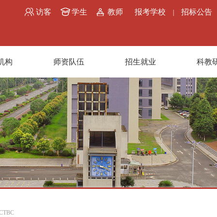
访客
学生
教师
报考学校
招标公告
|
机构
师资队伍
招生就业
科教
CTBC