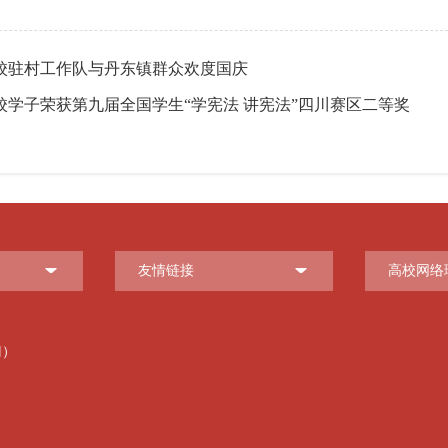
校驻村工作队与丹东镇群众欢度国庆
校学子荣获第九届全国学生“学宪法 讲宪法”四川赛区二等奖
友情链接
高校网络
门）