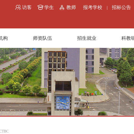
访客
学生
教师
报考学校
招标公告
|
机构
师资队伍
招生就业
科教
CTBC