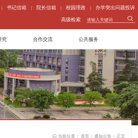
书记信箱
院长信箱
校园理政
办学突出问题投诉
|
|
|
|
高级检索
研究
合作交流
公共服务
正文
当前位置：
首页
>
通知公告
>