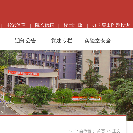
书记信箱
院长信箱
校园理政
办学突出问题投诉
|
|
|
|
高级检索
通知公告
党建专栏
实验室安全
>> 正文
当前位置：
首页