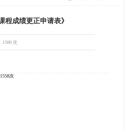
课程成绩更正申请表》
：
1500
次
1558
次