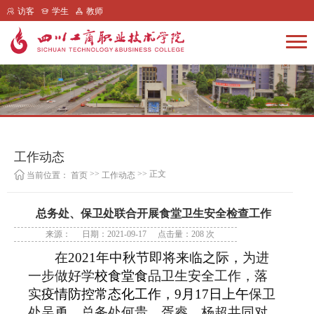
访客
学生
教师
工作动态
>>
>> 正文
当前位置：
首页
工作动态
总务处、保卫处联合开展食堂卫生安全检查工作
来源：
日期：2021-09-17
点击量：
208
次
在
2021
年中秋节即将来临之际，
为进
一步做好学
校食堂食
品卫生安全工作，落
实
疫情防控常态化工作，
9
月
17
日上午
保卫
处吴勇，总务处何贵、胥睿、杨超共同对