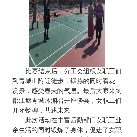
比赛结束后，分工会组织女职工们
到青城山附近徒步，
锻炼的同时看花、
赏景，感受春天的气息
。
最后大家来到
都江堰青城沐渊
召开
座谈会，女职工们
开怀畅聊，共述未来。
此次活动
在
丰富后勤部门女职工业
余生活
的同时
锻炼
了
身体
，
促进
了
女职