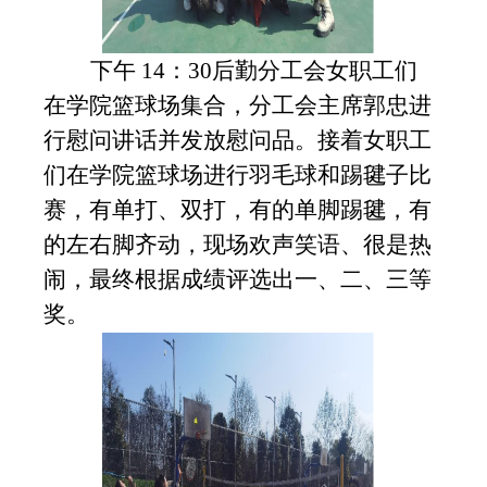
下午
14：
3
0后勤分工会女职工们
在学院篮球场集
合
，分工会主席
郭忠
进
行慰问讲话并发放慰问品。接着女职工
们在学院篮球场进行羽毛球
和
踢毽子比
赛，
有单打、双打，
有
的
单脚踢毽，有
的左右脚齐动，
现场欢声笑语、很是热
闹
，
最终根据成绩评选出一、二、三等
奖。