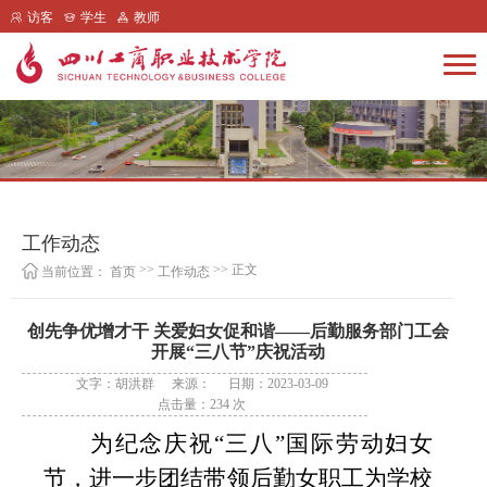
访客
学生
教师
工作动态
>>
>> 正文
当前位置：
首页
工作动态
创先争优增才干 关爱妇女促和谐——后勤服务部门工会
开展“三八节”庆祝活动
文字：胡洪群
来源：
日期：2023-03-09
点击量：
234
次
为纪念庆祝
“三八”国际劳动妇女
节，进一步团结带领后勤女职工为学校