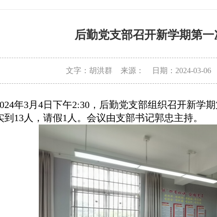
后勤党支部召开新学期第一
文字：胡洪群
来源：
日期：2024-03-06
024
年
3月4日下午2:3
0
，
后勤党支部组织召开
新学期
实到
1
3
人，请假
1人。会议由支部
书记郭忠
主持。