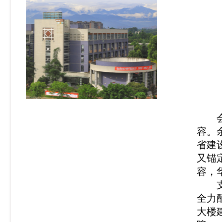
容。
省建
又锚
容，
全力
大楼