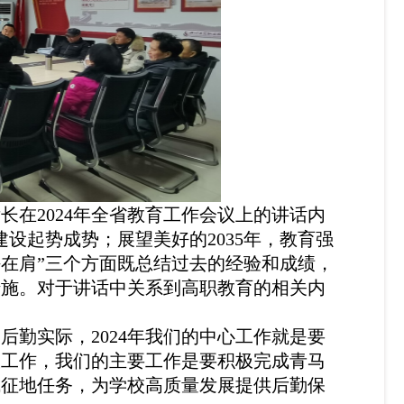
厅长在
2
024
年全省教育工作会议上的讲话内
建设起势成势；展望美好的
2
035
年，教育强
任在肩
”三个方面既总结过去的经验和成绩，
措施。对于讲话中关系到高职教育的相关内
合后勤实际，
2
024
年我们的中心工作就是要
收工作，我们的主要工作是要积极完成青马
成征地任务，为学校高质量发展提供后勤保