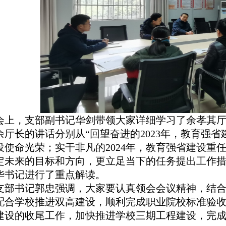
会上，
支部副书记华剑
带领大家详细学习了余孝其
余厅长的讲话分别从
“回望奋进的2
023
年，教育强省
设使命光荣；实干非凡的
2
024
年，教育强省建设重
定未来的目标和方向，更立足当下的任务提出工作
华书记进行了重点解读。
支部书记郭忠强调，大家要认真领会会议精神，结
配合学校推进双高建设，顺利完成职业院校标准验
建设的收尾工作，加快推进学校三期工程建设，完