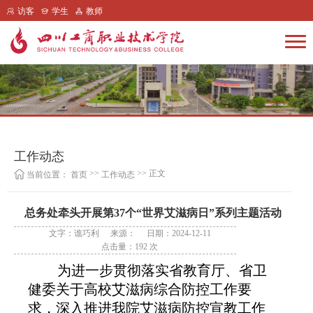
访客
学生
教师
工作动态
>>
>> 正文
当前位置：
首页
工作动态
总务处牵头开展第37个“世界艾滋病日”系列主题活动
文字：谯巧利
来源：
日期：2024-12-11
点击量：
192
次
为进一步贯彻落实省教育厅、省卫
健委关于高校艾滋病综合防控工作
要
求
，深入推进我院艾滋病防控宣教工作