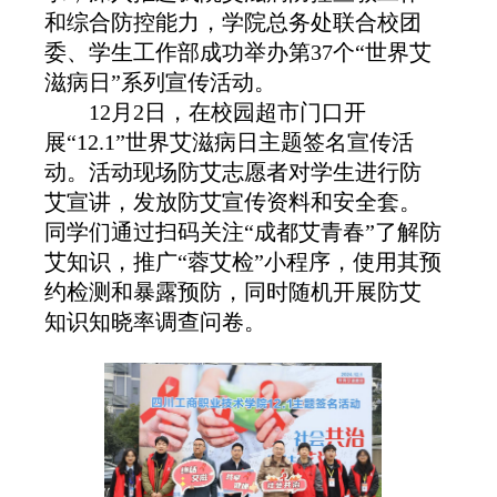
和
综合防控
能力
，
学院
总务处联合校团
委、学生
工作部
成功举办
第
3
7
个
“世界艾
滋病日”
系列
宣传
活动。
12月2日，在校园超市门口开
展
“
12.1”世界艾滋病日主题签名宣传活
动。活动现场防艾志愿者对学生进行防
艾宣讲，发放防艾宣传资料和安全套。
同学们通过扫码关注“成都艾青春”了解防
艾知识，推广“蓉艾检”小程序，使用其预
约检测和暴露预防，同时随机开展防艾
知识知晓率调查问卷。