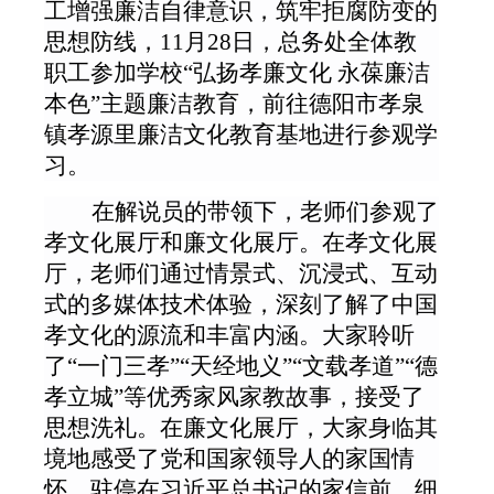
工增强廉洁自律意识，筑牢拒腐防变的
思想防线，11月28日，
总务处
全体教
职工
参加学校
“弘扬孝廉文化 永葆廉洁
本色”主题廉洁教育
，
前往德阳市孝泉
镇孝源里廉洁文化教育基地进行参观学
习。
在解说员的带领下，
老师
们参观了
孝文化展厅和廉文化展厅。在孝文化展
厅，
老师们
通过情景式、沉浸式、互动
式的多媒体技术体验，深刻了解了中国
孝文化的源流和丰富内涵。大家聆听
了
“一门三孝”“天经地义”“文载孝道”“德
孝立城”等优秀家风家教故事，接受了
思想洗礼。
在
廉文化展厅，大家身临其
境地感受了党和国家领导人的家国情
怀，驻停在习近平总书记的家信前，细