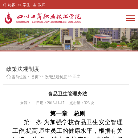
访客
学生
教师
政策法规制度
>>
>> 正文
当前位置：
首页
政策法规制度
食品卫生管理办法
来源：
日期：2018-11-17
点击量：
323
次
第一章
总则
第一条 为加强学校食品卫生安全管理
工作
,
提高师生员工的健康水平，根据有关