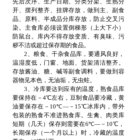
先后次序、生产日期、分类分架、生熟分
开、摆列整齐、挂牌存放，做到主、副食
品、原料、半成品分库存放，防止交叉污
染。主食库必须设置倒梯形（上大下小）
防鼠台。库内不得存放变质、有臭味、污
秽不洁或超过保存期的食品。
2
、粮食、干杂食品库，要通风良好，
温湿度低，门窗、地面、货架清洁整齐。
存放酱油、糖、碱等副食调料，要做到容
器物见本色，无油垢，无虫蛀。
3
、冷库要达到应有的温度，熟食品库
要保持在－
4
℃左右，豆制食品要冷藏，黄
油要保存在－
10
℃—－
15
℃冰库内，带外
包装的熟食不准进熟食库。生禽、肉类库
短期（几天）保存则需要在
6
℃—－
10
℃，
长期保存（一个月以上）时，冷藏的温度