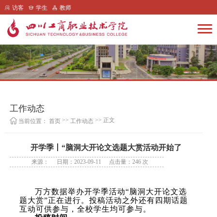
访客
学生
教师
工作动态
>>
>> 正文
当前位置：
首页
工作动态
开学季丨“脑洞大开论文选题大赏活动开始了
来源：
日期：2023-09-11
点击量：
246
次
万方数据举办开学季活动
“
脑洞大开论文选
题大赏
”
正在进行。投稿活动之外还有四期话题
互动可供参与，全校学生均可参与。