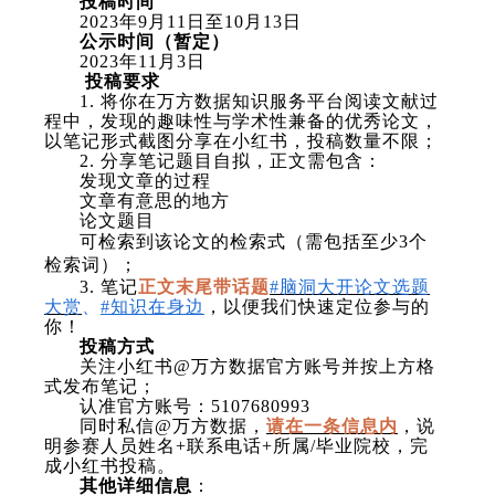
投稿时间
2023
年
9
月
11
日至
10
月
13
日
公示时间（暂定）
2023
年
11
月
3
日
投稿要求
1.
将你在万方数据知识服务平台阅读文献过
程中，发现的趣味性与学术性兼备的优秀论文，
以笔记形式截图分享在小红书，投稿数量不限；
2.
分享笔记题目自拟，正文需包含：
发现文章的过程
文章有意思的地方
论文题目
可检索到该论文的检索式
（需包括至少
3
个
检索词）；
3.
笔记
正文末尾带话题
#
脑洞大开论文选题
大赏
、
#
知识在身边
，以便我们快速定位参与的
你！
投稿方式
关注小红书
@
万方数据官方账号并按上方格
式发布笔记；
认准官方账号：
5107680993
同时私信
@
万方数据，
请在一条信息内
，说
明参赛人员姓名
+
联系电话
+
所属
/
毕业院校，完
成小红书投稿。
其他详细信息
：