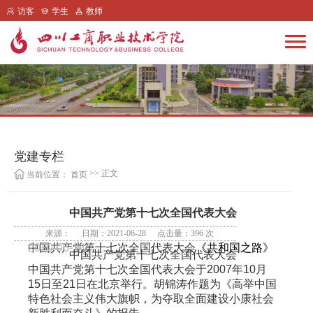
访客
学生
教师
党建专栏
>> 正文
当前位置：
首页
中国共产党第十七次全国代表大会
来源：
日期：2021-06-28
点击量：
396
次
中国共产党第十七次全国代表大会
2020-06-24
《共和国之路》
中国共产党第十七次全国代表大会
中国共产党第十七次全国代表大会于
2007
年
10
月
15
日至
21
日在北京举行。胡锦涛作题为《高举中国
特色社会主义伟大旗帜，为夺取全面建设小康社会