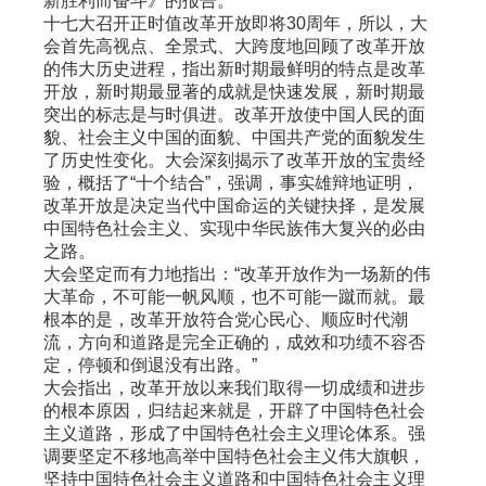
新胜利而奋斗》的报告。
十七大召开正时值改革开放即将
30
周年，所以，大
会首先高视点、全景式、大跨度地回顾了改革开放
的伟大历史进程，指出新时期最鲜明的特点是改革
开放，新时期最显著的成就是快速发展，新时期最
突出的标志是与时俱进。改革开放使中国人民的面
貌、社会主义中国的面貌、中国共产党的面貌发生
了历史性变化。大会深刻揭示了改革开放的宝贵经
验，概括了
“
十个结合
”
，强调，事实雄辩地证明，
改革开放是决定当代中国命运的关键抉择，是发展
中国特色社会主义、实现中华民族伟大复兴的必由
之路。
大会坚定而有力地指出：
“
改革开放作为一场新的伟
大革命，不可能一帆风顺，也不可能一蹴而就。最
根本的是，改革开放符合党心民心、顺应时代潮
流，方向和道路是完全正确的，成效和功绩不容否
定，停顿和倒退没有出路。
”
大会指出，改革开放以来我们取得一切成绩和进步
的根本原因，归结起来就是，开辟了中国特色社会
主义道路，形成了中国特色社会主义理论体系。强
调要坚定不移地高举中国特色社会主义伟大旗帜，
坚持中国特色社会主义道路和中国特色社会主义理