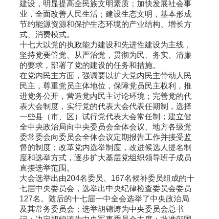
建设，明显提高全民族文明素质；加快发展社会事
业，全面改善人民生活；建设生态文明，基本形成
节约能源资源和保护生态环境的产业结构、增长方
式、消费模式。
十七大以党的执政能力建设和先进性建设为主线，
坚持党要管党、从严治党，贯彻为民、务实、清廉
的要求，部署了党的建设的任务和措施。
在党内民主方面，强调要以扩大党内民主带动人民
民主，尊重党员主体地位，保障党员民主权利，推
进党务公开，营造党内民主讨论环境；完善党的代
表大会制度，实行党的代表大会代表任期制，选择
一些县（市、区）试行党代表大会常任制；建立健
全中央政治局向中央委员会全体会议、地方各级党
委常委会向委员会全体会议定期报告工作并接受监
督的制度；改革党内选举制度，改进候选人提名制
度和选举方式，逐步扩大基层党组织领导班子成员
直接选举范围。
大会选举出由
204
名委员、
167
名候补委员组成的十
七届中央委员会，选举出中央纪律检查委员会委员
127
名。随后的十七届一中全会选举了中央政治局
及其常务委员会；选举胡锦涛为中央委员会总书