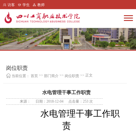
访客
学生
教师
岗位职责
>>
>>
>> 正文
当前位置：
首页
部门简介
岗位职责
水电管理干事工作职责
来源：
日期：2018-12-04
点击量：
253
次
水电管理干事工作职
责