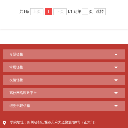
上页
1
下页
跳转
共1条
1/1
到第
页
专题链接
常用链接
友情链接
高校网络理政平台
纪委书记信箱
学院地址：四川省都江堰市天府大道聚源段8号（正大门）