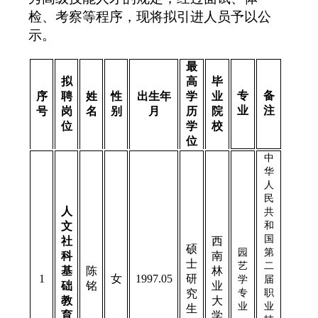
检、考察等程序，现将拟引进人员予以公
示。
最
拟
高
毕
专
备
序
聘
姓
性
出生年
学
业
业
注
号
岗
名
别
月
历
院
位
学
校
位
中
华
人
民
人
共
文
和
国
社
西
硕
园
第
科
南
士
艺
二
基
陈
林
1
女
1997.05
研
学
届
础
铭
业
究
专
职
教
大
业
业
生
育
学