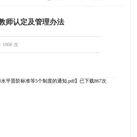
”教师认定及管理办法
：
1008
次
平晋阶标准等5个制度的通知.pdf
】已下载
867
次