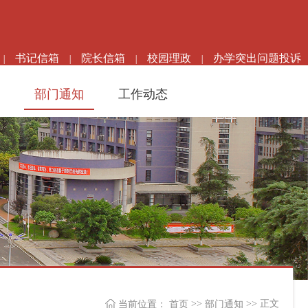
书记信箱
院长信箱
校园理政
办学突出问题投诉
|
|
|
|
高级检索
部门通知
工作动态
>>
>> 正文
当前位置：
首页
部门通知