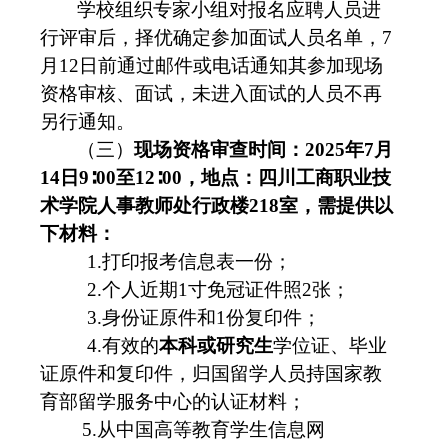
学校组织专家小组对报名应聘人员进
行评审后，择优确定参加面试人员名单，7
月12日前通过邮件或电话通知其参加现场
资格审核、面试，未进入面试的人员不再
另行通知。
（三）
现场资格审查时间：202
5
年
7
月
14
日9∶00至12∶
00
，地点：四川工商职业技
术学院人事教师处
行政楼
218室
，需提供以
下材料：
1.打印报考信息表一份；
2.个人近期1寸免冠证件照2张；
3.身份证原件和1份复印件；
4.有效的
本科或研究生
学位证、毕业
证原件和复印件，归国留学人员持国家教
育部留学服务中心的认证材料；
5.从中国高等教育学生信息网