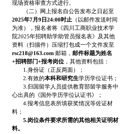
现场资格审查方式进行。
（二）网上报名自公告发布之日起至
20
25
年
7
月
9
日24:00时止
（以邮件发送时间
为准），
报名者将《四川工商职业技术学
院2025年招聘助学助管员报名表》及其他
资料（扫描件）压缩打包成一个文件发至
rsc218@163.com
邮箱，
邮件标题为姓名
+招聘部门+报考岗位
，其他资料包括：
1.身份证（正反两面）；
2.有效的
本科和研究生
学历学位证书；
3.归国留学人员提供教育部留学服务中
心出具的《国外学历学位认证书》；
4.报考信息表所填
获奖情况等佐证材
料；
5.岗位条件要求所需的其他相关证明材
料。