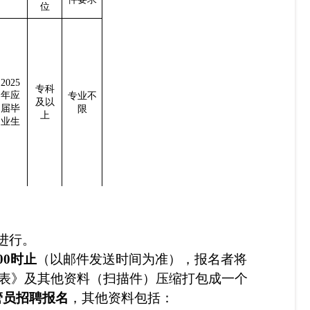
位
2025
专科
年应
专业不
及以
届毕
限
上
业生
进行。
:00时止
（以邮件发送时间为准），
报名者将
表
》及其
他
资料（扫描件）压缩打包
成一个
管员招聘报名
，
其
他
资料包括：