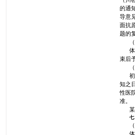
的通
导意
面抗
题的
（
体
束后
（
初
知之
性医
准。
某
七
（
体