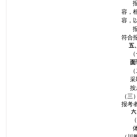
容，
容，
符合
五
（
面
（
采
按
（三
报考
六
（
（川