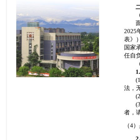
202
5
表》
国家
任自
法，
(
者，
（
4
）