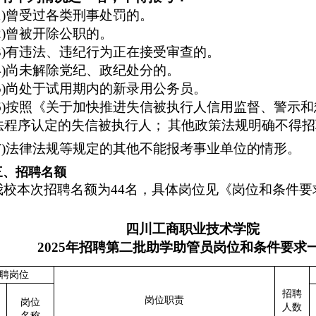
(1)曾受过各类刑事处罚的。
(2)曾被开除公职的。
(3)有违法、违纪行为正在接受审查的。
(4)尚未解除党纪、政纪处分的。
5
)尚处于试用期内的新录用公务员。
6
)
按照《关于加快推进失信被执行人信用监督、警示和
法程序认定的失信被执行人；
其他政策法规明确不得招
7
)法律法规等规定的其他不能报考事业单位的情形。
三、招聘名额
我
校
本次招聘名额为
44
名，具体岗位见《岗位和条件要
四川工商职业技术学院
2025年招聘第二批助学助管员岗位和条件要求
聘岗位
招聘
岗位职责
岗位
人数
名称