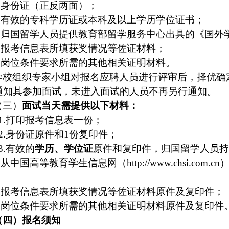
1.身份证（正反两面）；
2.有效的
专科学历证或
本科及以上
学历学位
证书
；
.归国留学人员提供教育部留学服务中心出具的《国外
4.报考信息表所填
获奖情况等佐证材料；
5.岗位条件要求所需的其他相关证明材料。
学校组织专家小组对报名应聘人员进行评审后，择优确
通知其参加面试，未进入面试的人员不再另行通知。
（三）
面试当天
需提供以下材料：
1.打印报考信息表一份
；
2
.身份证原件和1份复印件
；
3
.有效的
学历、学位证
原件和复印件
，
归国留学人员持
.
从中国高等教育学生信息网（
http://www.chsi.com.cn
；
5.报考信息表所填获奖情况等佐证材料原件及复印件；
6.岗位条件要求所需的其他相关证明材料原件及复印件
（四）报名须知