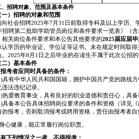
二、招聘对象、范围及基本条件
（一）招聘的对象和范围
面向
社会
招聘
202
5
年
7月31日前取得
专科及
以上学历、
年招聘
第二批
助学助管员岗位和条件要求一览表》（含
）相关岗位条件要求和本公告其他要求的
2025届应届
承认学历的毕业证、
学位证
等证书。未在规定时间取得
负。
202
5
年
8月1日之后毕业的在读生不属于此次公招
（二）基本条件
1.报考者应同时具备的条件：
(1)具有中华人民共和国国籍，
拥护中国共产党的路线方
无违法违纪记录
。
2)
热爱教育事业，具有良好的职业道德和责任心，具备
(3)具备本公告具体招聘岗位要求的条件和资格（详见
请勿报考，否则取消报考或聘用资格，责任由报考者自
身心健康，能正常履行岗位职责。
2.有下列情况之一者，不得报考：