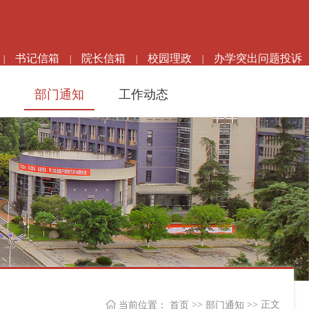
书记信箱
院长信箱
校园理政
办学突出问题投诉
|
|
|
|
高级检索
部门通知
工作动态
>>
>> 正文
当前位置：
首页
部门通知