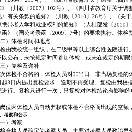
知》（川教〔2007〕102号）、《四川省教育厅关于
见〉有关条款的通知》（川教〔2010〕26号）、《
原携带者入学和就业权利的通知》（人社部发〔2010
复函》（国公考录函〔2009〕7号）的要求执行。体检
二）体检时间和地点
检由我校
统一组织，在
二级甲等以上综合性医院进行
予以公布
，
未按规定时间参加体检，或未在规定的期限
三）复检及递补
次体检不合格的，
体检人员对非当日、非当场复检的
日起
3日内提出复检要求，逾期不再受理。
复检由我校
院进行。
复检只进行一次，只复检对体检结论有影响的
岗位因体检人员自动弃权或体检不合格而出现的空额
、
考察
和公示
一）
考察
检合格人员确定为考察人员
。
主要对考察人员政治思