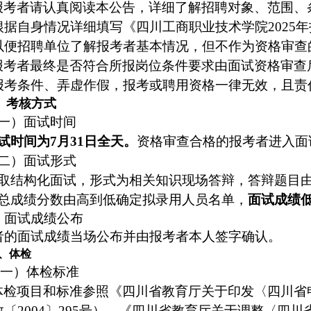
报考者请认真阅读本公告，详细了解招聘对象、范围、
根据自身情况
详细
填写《四川工商职业技术学院
202
5
年
以便招聘单位了解报考者基本情况，但不作为资格审查
报考者最终是否符合所报岗位条件要求由面试资格审查
报考条件、弄虚作假，报考或聘用资格一律无效，且责
、考核方式
一）面试时间
试时间为
7月31日全天。
资格审查合格的报考者进入
面
二）面试形式
取
结构化面试
，
形式为相关知识现场答辩，答辩题目
总成绩分数
由高到低确定拟录用人员名单
，
面试成绩
）
面试成绩公布
者的面试成绩当场公布并由报考者本人签字确认。
、体检
一）体检标准
体检项目和标准参照《四川省教育厅关于印发〈四川省
教〔
2004〕295号）、《四川省教育厅关于调整〈四