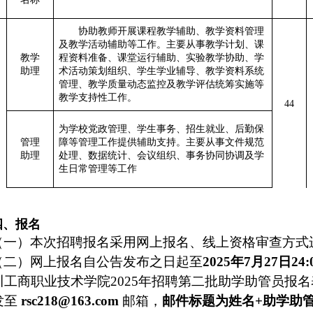
协助教师开展课程教学辅助、教学资料管理
及教学活动辅助等工作。主要从事教学计划、课
教学
程资料准备、课堂运行辅助、实验教学协助、学
助理
术活动策划组织、学生学业辅导、教学资料系统
管理、教学质量动态监控及教学评估统筹实施等
岗
教学支持性工作。
44
为学校党政管理、学生事务、招生就业、后勤保
管理
障等管理工作提供辅助支持。主要从事文件规范
助理
处理、数据统计、会议组织、事务协同协调及学
生日常管理等工作
四、报名
（一）本次招聘报名采用网上报名、
线上
资格审查方式
（二）网上报名自公告发布之日起至
20
25
年
7
月
27
日
24
川工商职业技术学院
202
5
年招聘
第二批助学助管员报名
发至
rsc218@163.com
邮箱，
邮件标题为姓名
+助学助