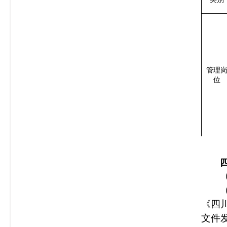
管理
位
《四
文件