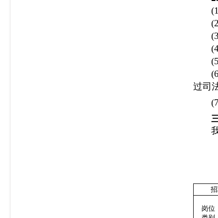
(
(
过司
(
招
岗位
类别