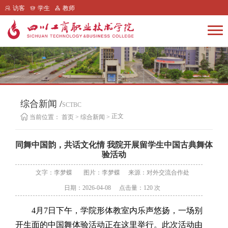
访客
学生
教师
综合新闻 /
SCTBC
正文
当前位置：
首页
>
综合新闻
>
同舞中国韵，共话文化情 我院开展留学生中国古典舞体
验活动
文字：李梦蝶
图片：李梦蝶
来源：对外交流合作处
日期：2026-04-08
点击量：
120
次
4月7日下午，学院形体教室内乐声悠扬，一场别
开生面的中国舞体验活动正在这里举行。此次活动由