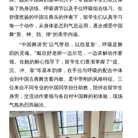
验了热身训练、呼吸调节以及手位呼吸组合练习。在
舒缓悠扬的中国古典乐的伴奏下，留学生们认真学习
每一个动作，从身体姿态到气息运用，逐步感受中国
舞“形、神、劲、律”的美学内涵。
“中国舞讲究‘以气带劲，以劲显形’，呼吸是舞
蹈的灵魂。”戴欣妤老师一边示范，一边讲解动作要
领。在她的耐心指导下，留学生们逐渐掌握了“提、
沉、冲、靠”等基本韵律，在手位与呼吸的配合中体
会到中国古典舞含蓄内敛、柔中带刚的风格特征。三
位来自不同专业的中国同学担任助教，陪伴在留学生
身旁，交流动作要领与各自对中国舞的初体验，现场
气氛热烈而融洽。