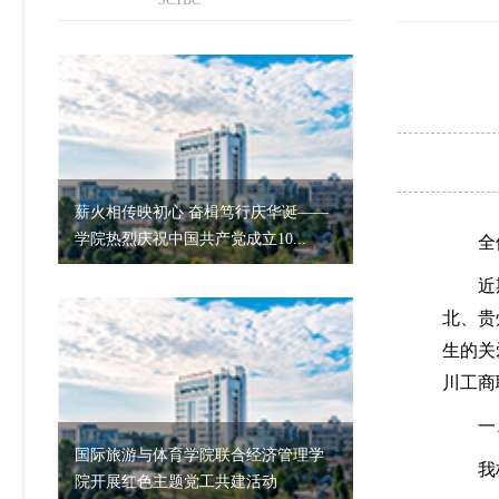
SCTBC
薪火相传映初心 奋楫笃行庆华诞——
学院热烈庆祝中国共产党成立10...
全
近
北、贵
生的关
川工商
一
国际旅游与体育学院联合经济管理学
我
院开展红色主题党工共建活动