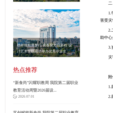
二
1
害受灾
2
助中心
榜样领航逐梦行 青春聚力启新程 设
3
计艺术学院成功举办优秀毕业生...
灾
热点推荐
附
“新食尚”闪耀职教周 我院第二届职业
1
教育活动周暨2026届设...
2
2026.07.01
艺创赋能新食尚 我院第二届职业教育