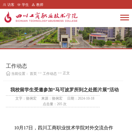
访客
学生
教师
工作动态
>>
>> 正文
当前位置：
首页
工作动态
我校留学生受邀参加“马可波罗所到之处图片展”活动
文字：骆俐宏
来源：骆俐宏
日期：2024-10-18
点击量：
205
次
10月17日，四川工商职业技术学院对外交流合作