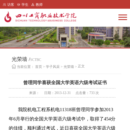
访客
学生
教师
光荣墙 /
SCTBC
正文
当前位置：
首页
>
学子风采
>
光荣墙
>
曾理同学喜获全国大学英语六级考试证书
来源：
日期：2013-12-31
点击量：
733
次
我院机电工程系机电
11318
班
曾理同学
参加
2013
年
6
月举行的
全国大学英语六级考试中
，取得了
454
分
的佳绩，顺利通过考试，近日
喜获全国大学英语六级