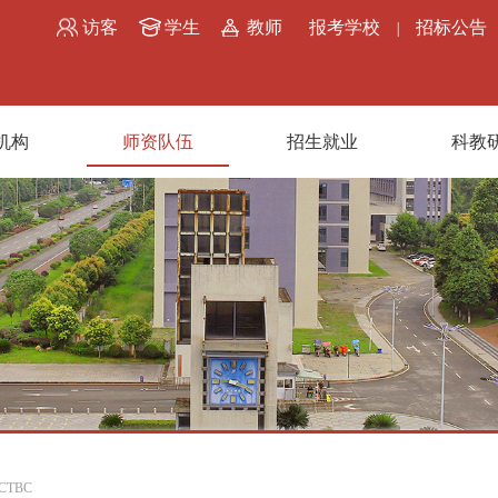
访客
学生
教师
报考学校
招标公告
|
机构
师资队伍
招生就业
科教
CTBC