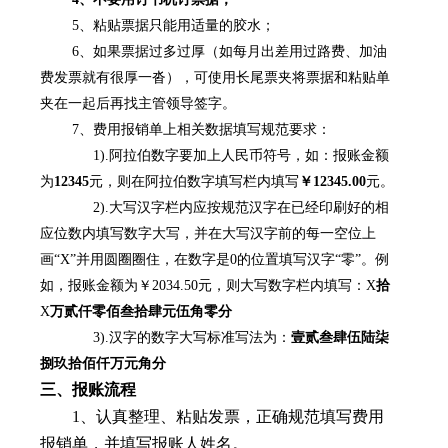
5
、粘贴票据只能用适量的胶水；
6
、如果票据过多过厚（如每月出差用过路费、加油
费发票就有很厚一沓），可使用长尾票夹将票据和粘贴单
夹在一起后再找主管领导签字。
7
、费用报销单上相关数据填写规范要求：
1).
阿拉伯数字要加上人民币符号，如：报账金额
为
12345
元，则在阿拉伯数字填写栏内填写
￥
12345.00
元。
2).
大写汉字栏内应按规范汉字在已经印刷好的相
应位数内填写数字大写，并在大写汉字前的每一空位上
画
“X”
并用圆圈圈住，在数字是
0
的位置填写汉字
“
零
”
。例
如，报账金额为￥
2034.50
元，则大写数字栏内填写：
X
拾
X
万贰仟零佰叁拾肆元伍角零分
3).
汉字的数字大写标准写法为：
壹贰叁肆伍陆柒
捌玖拾佰仟万元角分
三、报账流程
1
、认真整理、粘贴发票，正确规范填写费用
报销单，并填写报账人姓名。