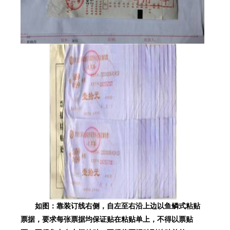
如图：靠装订线右侧，自左至右沿上边以鱼鳞式粘贴
票据，要求每张票据均保证贴在粘贴单上，不得以票贴