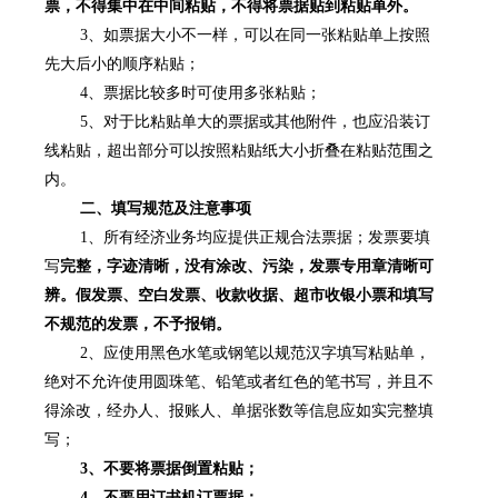
票，不得集中在中间粘贴，不得将票据贴到粘贴单外。
3
、如票据大小不一样，可以在同一张粘贴单上按照
先大后小的顺序粘贴；
4
、票据比较多时可使用多张粘贴；
5
、对于比粘贴单大的票据或其他附件，也应沿装订
线粘贴，超出部分可以按照粘贴纸大小折叠在粘贴范围之
内。
二、填写规范及注意事项
1
、所有经济业务均应提供正规合法票据；发票要填
写
完整，字迹清晰，没有涂改、污染，发票专用章清晰可
辨。假发票、空白发票、收款收据、超市收银小票和填写
不规范的发票，不予报销。
2
、应使用黑色水笔或钢笔以规范汉字填写粘贴单，
绝对不允许使用圆珠笔、铅笔或者红色的笔书写，并且不
得涂改，经办人、报账人、单据张数等信息应如实完整填
写；
3
、不要将票据倒置粘贴；
4
、不要用订书机订票据；