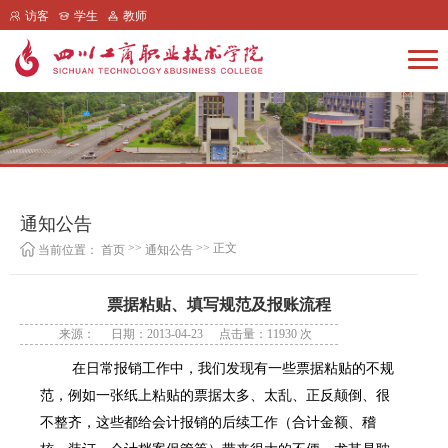
访客
学生
教师
通知公告
>>
>> 正文
当前位置：
首页
通知公告
票据粘贴、填写规范及报账流程
来源：
日期：2013-04-23
点击量：
11930
次
在日常报销工作中，我们发现有一些票据粘贴的不规
范，例如一张纸上粘贴的票据太多、太乱、正反颠倒、很
不整齐，这些都给会计报销的后续工作（合计金额、稽