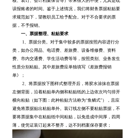
核、装订、会计档案保管等）带来很大的不便，尤其是耽
误报账者的时间。鉴于上述情况，我们将财务票据粘贴要
求规范如下，望教职员工给予配合。对于不合要求的票
据，不予报销。
一、票据整理、粘贴要求
1
、票据分类。对于集中较多的票据按照内容进行分
类，如办公用品、电话费、差旅费、设备维修费、资料
费、市内交通费、学生活动费等等，按照类别、业务发生
性质分别粘贴。其中差旅费应单独填写《差旅费报销
单》；
2
、将票据按下图样式整理齐后，将胶水涂抹在票据
左侧背面，沿着粘贴单内侧和粘贴纸的上边依次均匀排开
横向粘贴（如下图：此种粘贴方法称为
“
鱼鳞式
”
），且应
避免将票据贴出粘贴单外。装订线左侧不要粘贴票据，不
要将票据集中在粘贴纸中间粘贴，以免造成中间厚，四周
薄，使凭证装订起来不整齐，达不到档案保存要求；