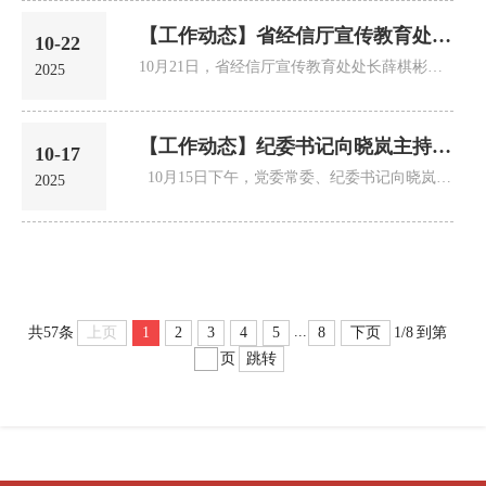
【工作动态】省经信厅宣传教育处来院调研
10-22
10月21日，省经信厅宣传教育处处长薛棋彬一行到学院调研巡察整改“回头看”反馈问题整改、意识形态、产教融合等工作...
2025
【工作动态】纪委书记向晓岚主持召开财务预决算、内控、专项审计问题反馈暨整...
10-17
10月15日下午，党委常委、纪委书记向晓岚在二会议室主持召开学院2024年度财务预决算、内控及专项审计问题反馈暨整...
2025
...
上页
1
2
3
4
5
8
下页
共57条
1/8
到第
跳转
页