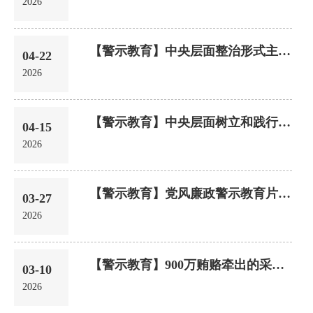
2026
【警示教育】中央层面整治形式主义为基层减负专项工作机制办公室 中央纪委办公...
04-22
2026
【警示教育】中央层面树立和践行正确政绩观学习教育工作专班 中央纪委办公厅 ...
04-15
2026
【警示教育】党风廉政警示教育片《他把国企当法外之地》
03-27
2026
【警示教育】900万贿赂牵出的采购黑幕
03-10
2026