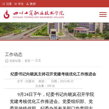
访客
学生
教师
工作动态
>> 正文
当前位置：
首页
纪委书记向晓岚主持召开党建考核优化工作推进会
文字：纪委办
来源：
日期：2025-09-25
点击量：
109
次
9月24日下午，纪委书记向晓岚召开学院
党建考核优化工作推进会。党委组织部、党
委宣传统战部、纪委办等有关部门负责同志